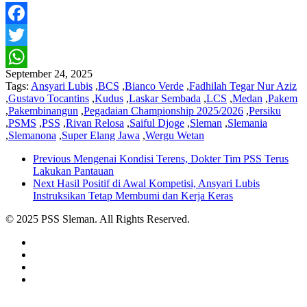
Facebook
Twitter
September 24, 2025
WhatsApp
Tags:
Ansyari Lubis
,
BCS
,
Bianco Verde
,
Fadhilah Tegar Nur Aziz
,
Gustavo Tocantins
,
Kudus
,
Laskar Sembada
,
LCS
,
Medan
,
Pakem
,
Pakembinangun
,
Pegadaian Championship 2025/2026
,
Persiku
,
PSMS
,
PSS
,
Rivan Relosa
,
Saiful Djoge
,
Sleman
,
Slemania
,
Slemanona
,
Super Elang Jawa
,
Wergu Wetan
Previous
Mengenai Kondisi Terens, Dokter Tim PSS Terus
Lakukan Pantauan
Next
Hasil Positif di Awal Kompetisi, Ansyari Lubis
Instruksikan Tetap Membumi dan Kerja Keras
© 2025 PSS Sleman. All Rights Reserved.