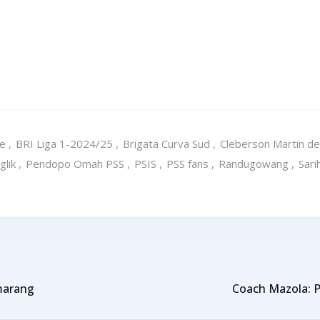
de
,
BRI Liga 1-2024/25
,
Brigata Curva Sud
,
Cleberson Martin d
glik
,
Pendopo Omah PSS
,
PSIS
,
PSS fans
,
Randugowang
,
Sari
marang
Coach Mazola: 