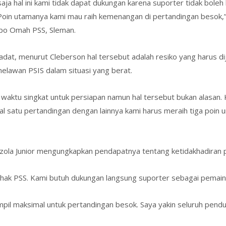
ja hal ini kami tidak dapat dukungan karena suporter tidak boleh 
oin utamanya kami mau raih kemenangan di pertandingan besok,” 
opo Omah PSS, Sleman.
dat, menurut Cleberson hal tersebut adalah resiko yang harus di
elawan PSIS dalam situasi yang berat.
i waktu singkat untuk persiapan namun hal tersebut bukan alasan.
wal satu pertandingan dengan lainnya kami harus meraih tiga poin 
zola Junior mengungkapkan pendapatnya tentang ketidakhadiran p
i pihak PSS. Kami butuh dukungan langsung suporter sebagai pemai
ampil maksimal untuk pertandingan besok. Saya yakin seluruh pen