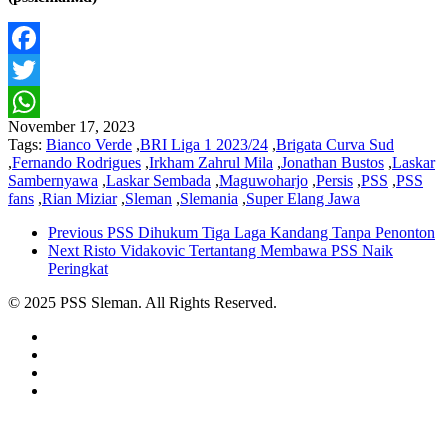
Facebook
Twitter
November 17, 2023
WhatsApp
Tags:
Bianco Verde
,
BRI Liga 1 2023/24
,
Brigata Curva Sud
,
Fernando Rodrigues
,
Irkham Zahrul Mila
,
Jonathan Bustos
,
Laskar
Sambernyawa
,
Laskar Sembada
,
Maguwoharjo
,
Persis
,
PSS
,
PSS
fans
,
Rian Miziar
,
Sleman
,
Slemania
,
Super Elang Jawa
Previous
PSS Dihukum Tiga Laga Kandang Tanpa Penonton
Next
Risto Vidakovic Tertantang Membawa PSS Naik
Peringkat
© 2025 PSS Sleman. All Rights Reserved.