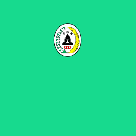
08
AGU
Cetak Gol Perdana, Hokky Caraka
Akui Sempat Gugup di Awal Laga
PSSLEMAN.ID, BEKASI – Datang ke Stadion
Wibawa Mukti, skuat PSS Sleman dalam kondisi
penuh tekanan usai meraih kekalahan di kandang
dari Persija Jakarta, Jumat (4/8/2023) silam pada
pekan keenam BRI Liga 1-2023/24. Kondisi
tersebut akhirnya mampu dilewati PSS dengan
meraih kemenangan 2-3 dari Persikabo 1973
pada pekan ketujuh BRI Liga 1-2023/24, Selasa
(8/8/2023) sore. Tiga…