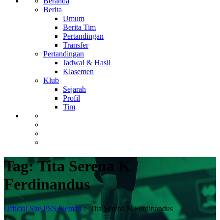
Beranda
Berita
Umum
Berita Tim
Pertandingan
Transfer
Pertandingan
Jadwal & Hasil
Klasemen
Klub
Sejarah
Profil
Tim
Tag:
Tita Serena K
Ferdinandus
Official Site PSS Sleman
>
Tita Serena K Ferdinandus
?>