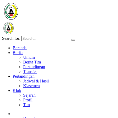
Search for:
Beranda
Berita
Umum
Berita Tim
Pertandingan
Transfer
Pertandingan
Jadwal & Hasil
Klasemen
Klub
Sejarah
Profil
Tim