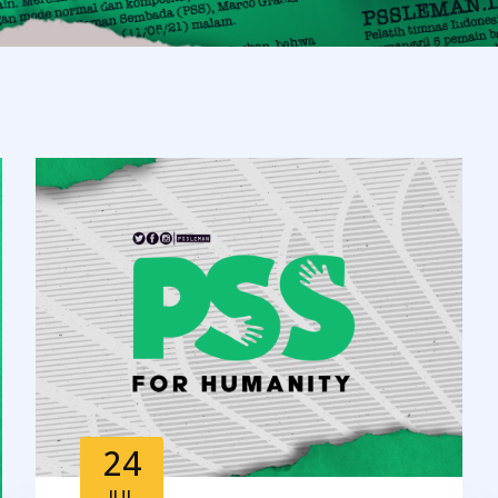
24
JUL