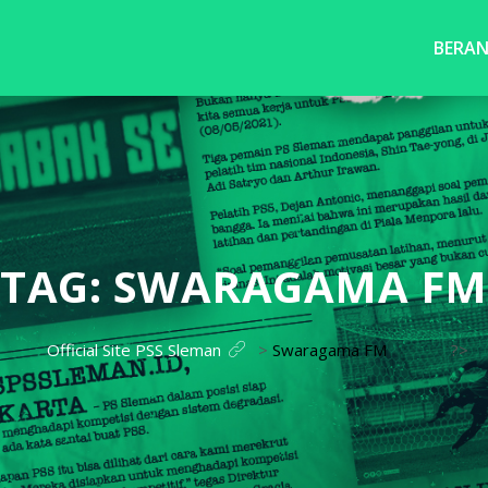
BERA
TAG:
SWARAGAMA FM
Official Site PSS Sleman
>
Swaragama FM
?>