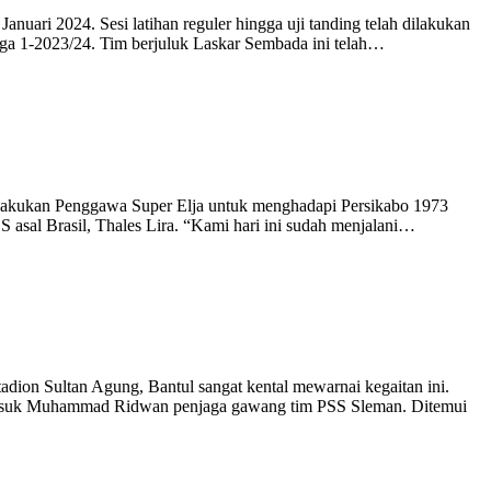
ri 2024. Sesi latihan reguler hingga uji tanding telah dilakukan
iga 1-2023/24. Tim berjuluk Laskar Sembada ini telah…
lakukan Penggawa Super Elja untuk menghadapi Persikabo 1973
S asal Brasil, Thales Lira. “Kami hari ini sudah menjalani…
ion Sultan Agung, Bantul sangat kental mewarnai kegaitan ini.
termasuk Muhammad Ridwan penjaga gawang tim PSS Sleman. Ditemui