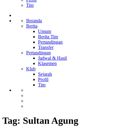
Tim
Beranda
Berita
Umum
Berita Tim
Pertandingan
Transfer
Pertandingan
Jadwal & Hasil
Klasemen
Klub
Sejarah
Profil
Tim
Tag:
Sultan Agung