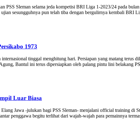
S Sleman selama jeda kompetisi BRI Liga 1-2023/24 pada bulan Janua
, ujian sesungguhnya pun telah tiba dengan bergulirnya kembali BRI L
Persikabo 1973
rnasional tinggal menghitung hari. Persiapan yang matang terus di
ung, Bantul ini terus dipersiapkan oleh palang pintu lini belakang PS
mpil Luar Biasa
awa -julukan bagi PSS Sleman- menjalani official training di Stad
iri antar penggawa begitu terlihat dari wajah-wajah para pemainnya 