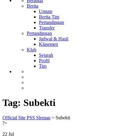
Beranda
Berita
Umum
Berita Tim
Pertandingan
Transfer
Pertandingan
Jadwal & Hasil
Klasemen
Klub
Sejarah
Profil
Tim
Tag:
Subekti
Official Site PSS Sleman
>
Subekti
?>
22
Jul