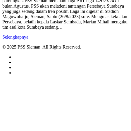
pamungkas PSS Sleman menjalani laga BRI Liga 1-2023/24 di
bulan Agustus. PSS akan meladeni tantangan Persebaya Surabaya
yang juga sedang dalam tren positif. Laga ini digelar di Stadion
Maguwoharjo, Sleman, Sabtu (26/8/2023) sore. Mengulas kekuatan
Persebaya, pelatih kepala Laskar Sembada, Marian Mihail mengaku
tim asal kota Surabaya sedang…
Selengkapnya
© 2025 PSS Sleman. All Rights Reserved.