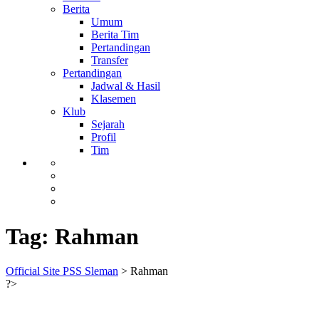
Berita
Umum
Berita Tim
Pertandingan
Transfer
Pertandingan
Jadwal & Hasil
Klasemen
Klub
Sejarah
Profil
Tim
Tag:
Rahman
Official Site PSS Sleman
>
Rahman
?>