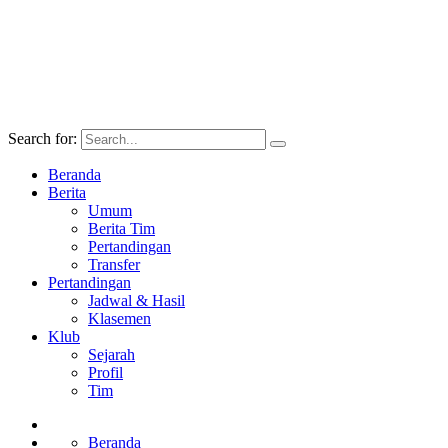
Search for:
Beranda
Berita
Umum
Berita Tim
Pertandingan
Transfer
Pertandingan
Jadwal & Hasil
Klasemen
Klub
Sejarah
Profil
Tim
Beranda