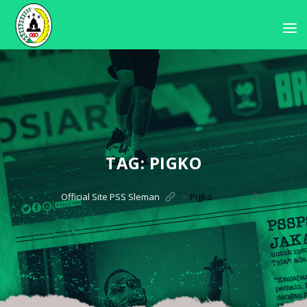
TAG:
PIGKO
?>
Official Site PSS Sleman
>
Pigko