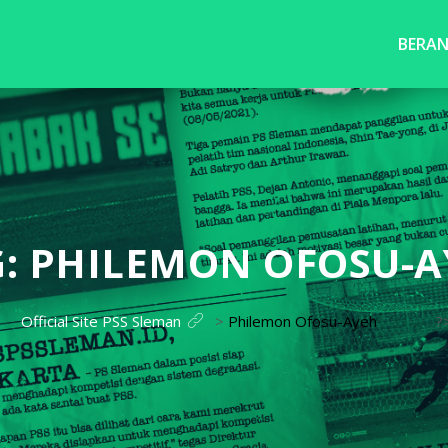
BERA
G:
PHILEMON OFOSU-A
Official Site PSS Sleman
>
Philemon Ofosu-Ayeh
?