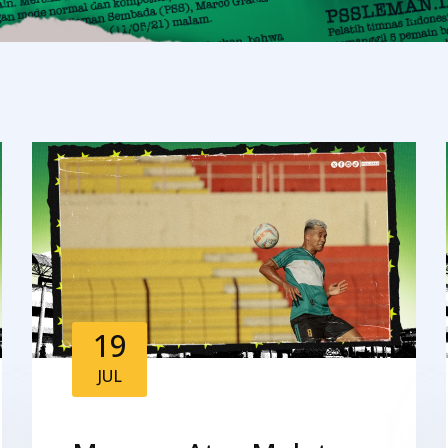
19
JUL