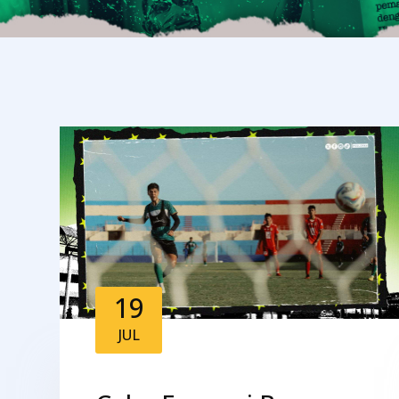
19
JUL