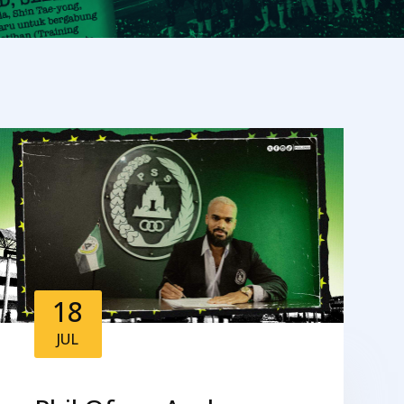
18
JUL