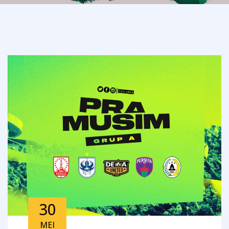
30
MEI