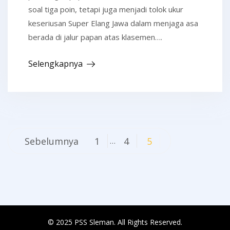
soal tiga poin, tetapi juga menjadi tolok ukur
keseriusan Super Elang Jawa dalam menjaga asa
berada di jalur papan atas klasemen….
Selengkapnya
Navigasi
Sebelumnya
1
4
5
…
pos
© 2025 PSS Sleman. All Rights Reserved.