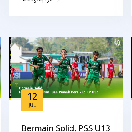
12
JUL
Bermain Solid, PSS U13