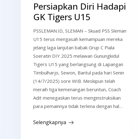
Persiapkan Diri Hadapi
GK Tigers U15
PSSLEMAN.ID, SLEMAN – Skuad PSS Sleman
U15 terus mengasah kemampuan mereka
jelang laga lanjutan babak Grup C Piala
Soeratin DIY 2025 melawan Gunungkidul
Tigers U15 yang berlangsung di Lapangan
Timbulharjo, Sewon, Bantul pada hari Senin
(14/7/2025) sore WIB. Meskipun telah
meraih tiga kemenangan beruntun, Coach
Adit menegaskan terus menginstruksikan
para pemainnya tidak terlena dengan hal…
Selengkapnya