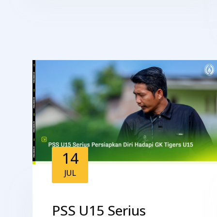
14
JUL
PSS U15 Serius