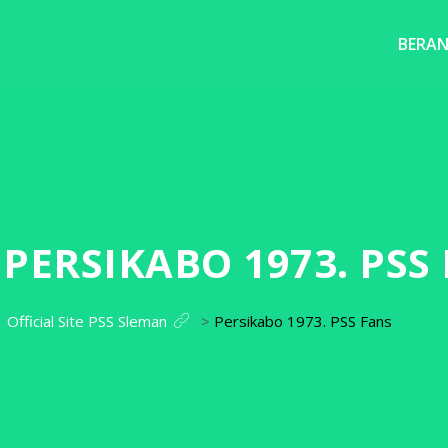
BERA
:
PERSIKABO 1973. PSS
Official Site PSS Sleman
>
Persikabo 1973. PSS Fans