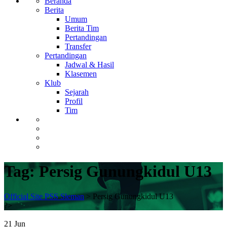
Beranda
Berita
Umum
Berita Tim
Pertandingan
Transfer
Pertandingan
Jadwal & Hasil
Klasemen
Klub
Sejarah
Profil
Tim
Tag:
Persig Gunungkidul U13
Official Site PSS Sleman
>
Persig Gunungkidul U13
?>
21
Jun