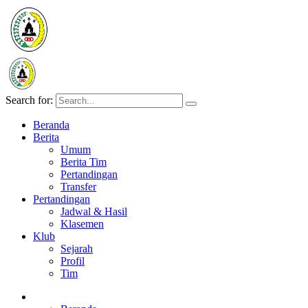
Search for:
Beranda
Berita
Umum
Berita Tim
Pertandingan
Transfer
Pertandingan
Jadwal & Hasil
Klasemen
Klub
Sejarah
Profil
Tim