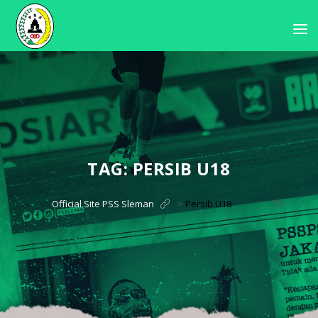
TAG:
PERSIB U18
?>
Official Site PSS Sleman
>
Persib U18