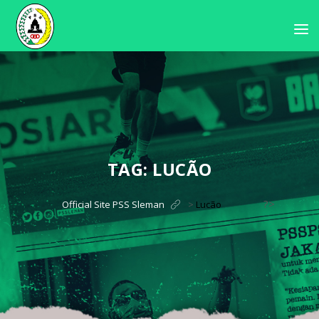
TAG:
LUCÃO
?>
Official Site PSS Sleman
>
Lucão