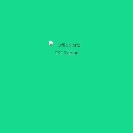
Maguwoharjo, Sleman, Kamis (25/5/2023) sore.
Selain doa bersama, PSS juga melakukan
launching tim untuk mengarungi musim
2023/2024. “Kami menggelar doa bersama dan
launching tim untuk menghadapi musim baru. Doa
bersama kami pilih tentu bukan tanpa alasan.
Perjalanan…
Selengkapnya
29
APR