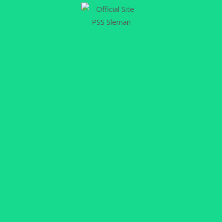
kemenangan Laskar Sembada…
Selengkapnya
14
FEB
Gol Menit Akhir Tocantins Bawa
PSS Raih Tiga Poin
PSSLEMAN.ID, SLEMAN – PSS Sleman akhirnya
memastikan kemenangan dramatis lewat gol
menit akhir pertandingan yang dicetak Gustavo