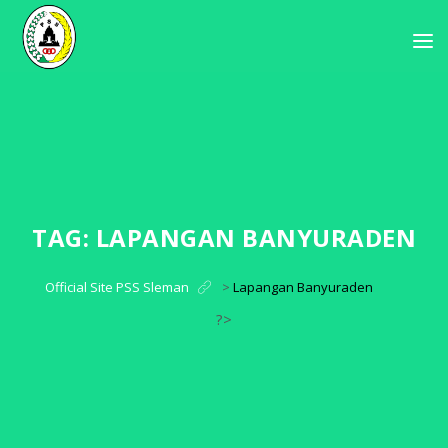
TAG:
LAPANGAN BANYURADEN
Official Site PSS Sleman
>
Lapangan Banyuraden
?>