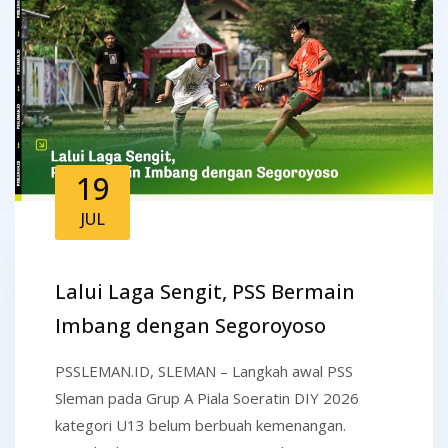
19
JUL
Lalui Laga Sengit, PSS Bermain
Imbang dengan Segoroyoso
PSSLEMAN.ID, SLEMAN – Langkah awal PSS
Sleman pada Grup A Piala Soeratin DIY 2026
kategori U13 belum berbuah kemenangan.