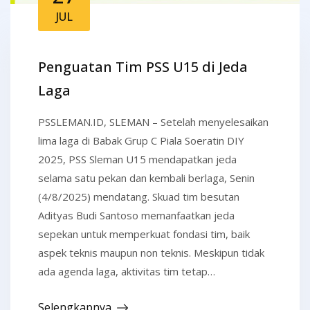
JUL
Penguatan Tim PSS U15 di Jeda
Laga
PSSLEMAN.ID, SLEMAN – Setelah menyelesaikan
lima laga di Babak Grup C Piala Soeratin DIY
2025, PSS Sleman U15 mendapatkan jeda
selama satu pekan dan kembali berlaga, Senin
(4/8/2025) mendatang. Skuad tim besutan
Adityas Budi Santoso memanfaatkan jeda
sepekan untuk memperkuat fondasi tim, baik
aspek teknis maupun non teknis. Meskipun tidak
ada agenda laga, aktivitas tim tetap…
Selengkapnya