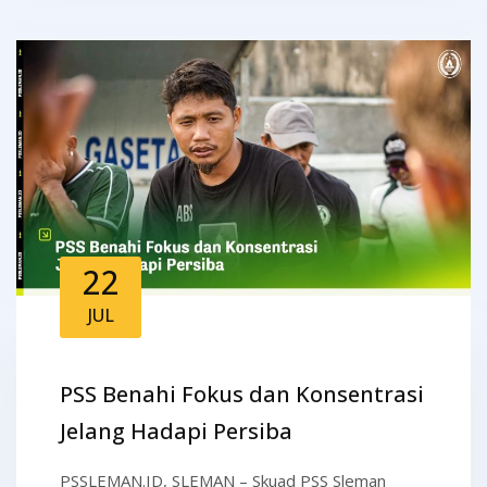
22
JUL
PSS Benahi Fokus dan Konsentrasi
Jelang Hadapi Persiba
PSSLEMAN.ID, SLEMAN – Skuad PSS Sleman