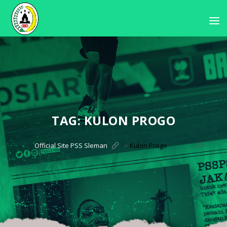
TAG:
KULON PROGO
?>
Official Site PSS Sleman
>
Kulon Progo