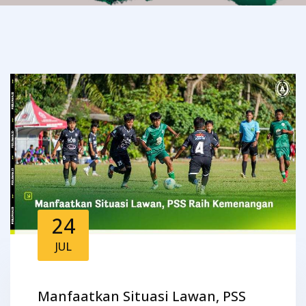
24
JUL
Manfaatkan Situasi Lawan, PSS