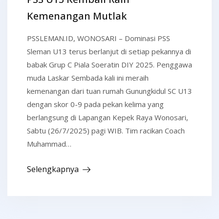
Kemenangan Mutlak
PSSLEMAN.ID, WONOSARI – Dominasi PSS
Sleman U13 terus berlanjut di setiap pekannya di
babak Grup C Piala Soeratin DIY 2025. Penggawa
muda Laskar Sembada kali ini meraih
kemenangan dari tuan rumah Gunungkidul SC U13
dengan skor 0-9 pada pekan kelima yang
berlangsung di Lapangan Kepek Raya Wonosari,
Sabtu (26/7/2025) pagi WIB. Tim racikan Coach
Muhammad…
Selengkapnya