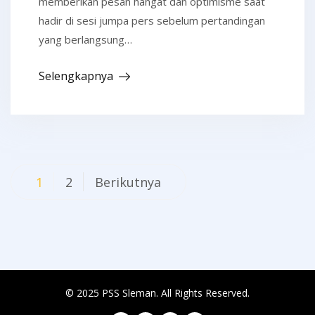
memberikan pesan hangat dan optimisme saat
hadir di sesi jumpa pers sebelum pertandingan
yang berlangsung…
Selengkapnya
Navigasi
1
2
Berikutnya
pos
© 2025 PSS Sleman. All Rights Reserved.