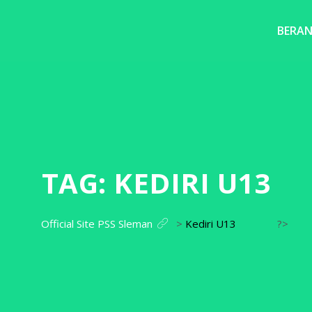
BERA
TAG:
KEDIRI U13
Official Site PSS Sleman
>
Kediri U13
?>