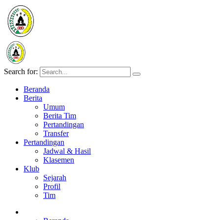
Search for:
Beranda
Berita
Umum
Berita Tim
Pertandingan
Transfer
Pertandingan
Jadwal & Hasil
Klasemen
Klub
Sejarah
Profil
Tim