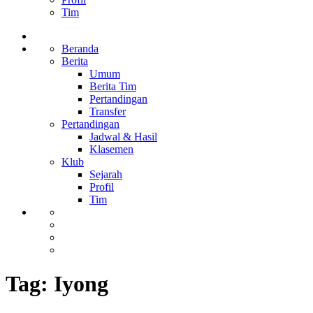
Tim
Beranda
Berita
Umum
Berita Tim
Pertandingan
Transfer
Pertandingan
Jadwal & Hasil
Klasemen
Klub
Sejarah
Profil
Tim
Tag:
Iyong