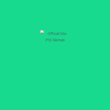
ASEAN Cup 2025 yang menyajikan duel seru
Timnas Indonesia U23 kontra Vietnam U23
menularkan suasana seru di Lapangan
Pakembinangun usai menjalani sesi latihan
reguler pada hari Senin (28/7/2025) sore WIB.
PSS Sleman klub tempat Dominikus Dion dan
Hokky Caraka bermain di kompetisi domestik
Indonesia memberikan dukungan dan motivasi
tinggi…
Selengkapnya
21
NOV