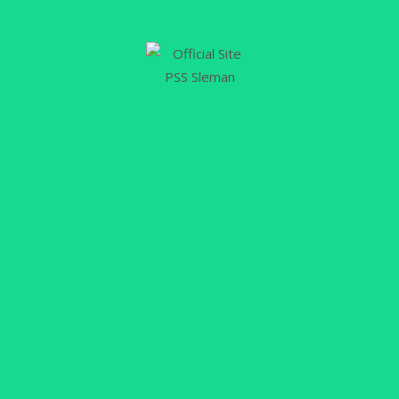
Emiruddin Gaffar. Saddam berhasil mencetak gol
keempat Laskar Sembada usai memanfaatkan
kesalah kiper Arema, Julian Schwarzer pada menit
ke-93….
Selengkapnya
15
APR
PSS Beri Semangat Suporter Cilik
Lawan Penyakit