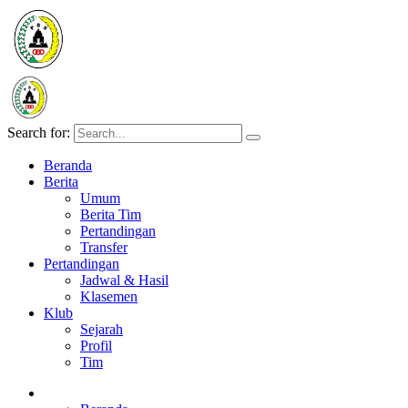
Search for:
Beranda
Berita
Umum
Berita Tim
Pertandingan
Transfer
Pertandingan
Jadwal & Hasil
Klasemen
Klub
Sejarah
Profil
Tim