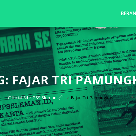
BERA
G:
FAJAR TRI PAMUNG
Official Site PSS Sleman
>
Fajar Tri Pamungkas
?>