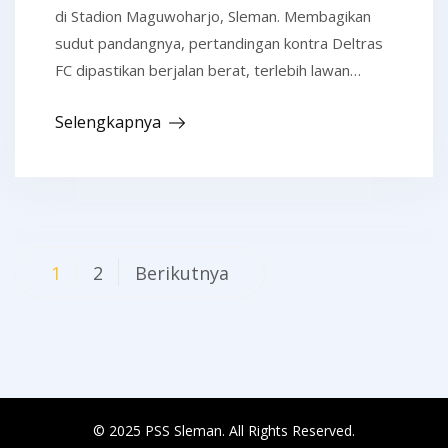
di Stadion Maguwoharjo, Sleman. Membagikan
sudut pandangnya, pertandingan kontra Deltras
FC dipastikan berjalan berat, terlebih lawan…
Selengkapnya
Navigasi
1
2
Berikutnya
pos
© 2025 PSS Sleman. All Rights Reserved.