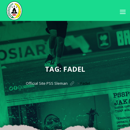
TAG:
FADEL
?>
Official Site PSS Sleman
>
Fadel