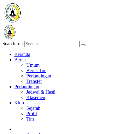
Search for:
Beranda
Berita
Umum
Berita Tim
Pertandingan
Transfer
Pertandingan
Jadwal & Hasil
Klasemen
Klub
Sejarah
Profil
Tim