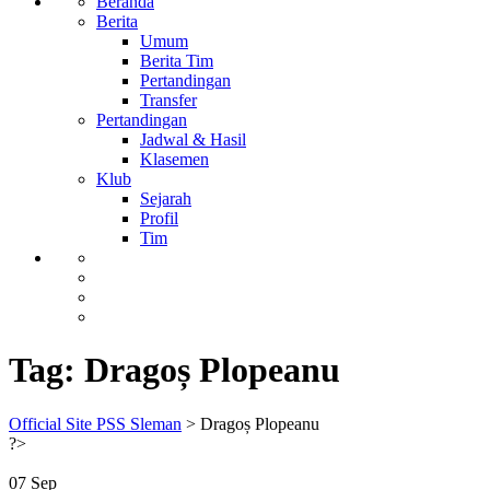
Beranda
Berita
Umum
Berita Tim
Pertandingan
Transfer
Pertandingan
Jadwal & Hasil
Klasemen
Klub
Sejarah
Profil
Tim
Tag:
Dragoș Plopeanu
Official Site PSS Sleman
>
Dragoș Plopeanu
?>
07
Sep