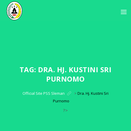
TAG:
DRA. HJ. KUSTINI SRI
PURNOMO
Official Site PSS Sleman
>
Dra. Hj. Kustini Sri
Purnomo
?>