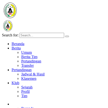
Search for:
Beranda
Berita
Umum
Berita Tim
Pertandingan
Transfer
Pertandingan
Jadwal & Hasil
Klasemen
Klub
Sejarah
Profil
Tim