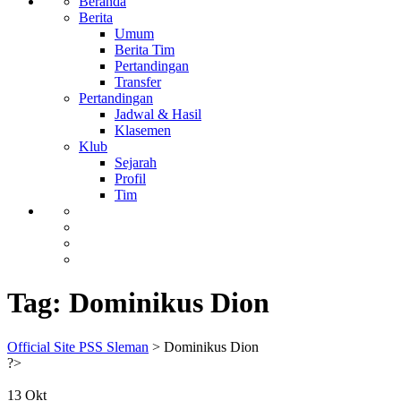
Beranda
Berita
Umum
Berita Tim
Pertandingan
Transfer
Pertandingan
Jadwal & Hasil
Klasemen
Klub
Sejarah
Profil
Tim
Tag:
Dominikus Dion
Official Site PSS Sleman
>
Dominikus Dion
?>
13
Okt