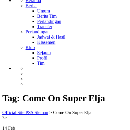
Beranda
Berita
Umum
Berita Tim
Pertandingan
Transfer
Pertandingan
Jadwal & Hasil
Klasemen
Klub
Sejarah
Profil
Tim
Tag:
Come On Super Elja
Official Site PSS Sleman
>
Come On Super Elja
?>
14
Feb