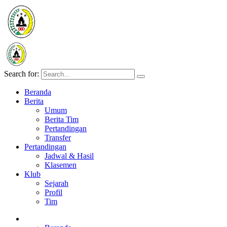
Search for:
Beranda
Berita
Umum
Berita Tim
Pertandingan
Transfer
Pertandingan
Jadwal & Hasil
Klasemen
Klub
Sejarah
Profil
Tim