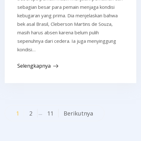
sebagian besar para pemain menjaga kondisi
kebugaran yang prima. Dia menjelaskan bahwa
bek asal Brasil, Cleberson Martins de Souza,
masih harus absen karena belum pulih
sepenuhnya dari cedera. Ia juga menyinggung
kondisi…
Selengkapnya
Navigasi
1
2
11
Berikutnya
…
pos