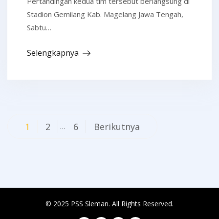
Pertandingan kedua tim tersebut berlangsung di
Stadion Gemilang Kab. Magelang Jawa Tengah,
Sabtu…
Selengkapnya
Navigasi
1
2
6
Berikutnya
…
pos
© 2025 PSS Sleman. All Rights Reserved.