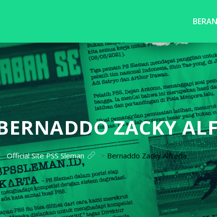
BERA
BERNADDO ZACKY AL
Official Site PSS Sleman
>
Bernaddo Zacky Alfreda