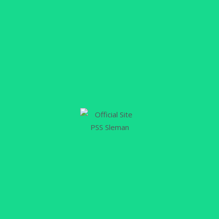
23
MAR
Jonathan Cantillana Gabung
Timnas Palestina Hadapi Bahrain
di FIFA Matchday
PSSLEMAN.ID, SLEMAN – Usai laga kandang PSS
Sleman kontra Borneo FC Samarinda, Sabtu
(18/3/2023) silam, kompetisi BRI Liga 1
2022/2023 diliburkan mengikuti jadwal FIFA
Matchday yang digelar dari 20-28 Maret 2023.