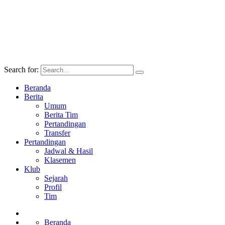
Search for:
Beranda
Berita
Umum
Berita Tim
Pertandingan
Transfer
Pertandingan
Jadwal & Hasil
Klasemen
Klub
Sejarah
Profil
Tim
Beranda