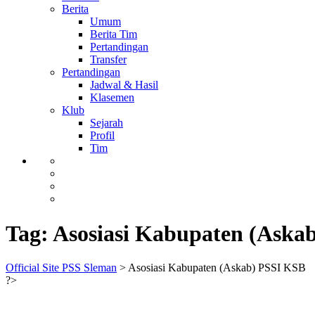
Berita
Umum
Berita Tim
Pertandingan
Transfer
Pertandingan
Jadwal & Hasil
Klasemen
Klub
Sejarah
Profil
Tim
Tag:
Asosiasi Kabupaten (Aska
Official Site PSS Sleman
>
Asosiasi Kabupaten (Askab) PSSI KSB
?>