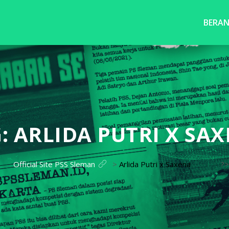
BERA
G:
ARLIDA PUTRI X SA
Official Site PSS Sleman
>
Arlida Putri x Saxena
?>