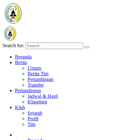
Search for:
Beranda
Berita
Umum
Berita Tim
Pertandingan
Transfer
Pertandingan
Jadwal & Hasil
Klasemen
Klub
Sejarah
Profil
Tim