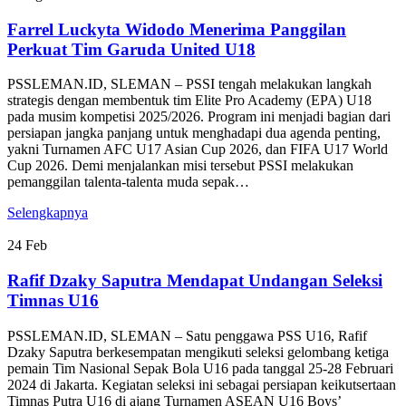
Farrel Luckyta Widodo Menerima Panggilan
Perkuat Tim Garuda United U18
PSSLEMAN.ID, SLEMAN – PSSI tengah melakukan langkah
strategis dengan membentuk tim Elite Pro Academy (EPA) U18
pada musim kompetisi 2025/2026. Program ini menjadi bagian dari
persiapan jangka panjang untuk menghadapi dua agenda penting,
yakni Turnamen AFC U17 Asian Cup 2026, dan FIFA U17 World
Cup 2026. Demi menjalankan misi tersebut PSSI melakukan
pemanggilan talenta-talenta muda sepak…
Selengkapnya
24
Feb
Rafif Dzaky Saputra Mendapat Undangan Seleksi
Timnas U16
PSSLEMAN.ID, SLEMAN – Satu penggawa PSS U16, Rafif
Dzaky Saputra berkesempatan mengikuti seleksi gelombang ketiga
pemain Tim Nasional Sepak Bola U16 pada tanggal 25-28 Februari
2024 di Jakarta. Kegiatan seleksi ini sebagai persiapan keikutsertaan
Timnas Putra U16 di ajang Turnamen ASEAN U16 Boys’