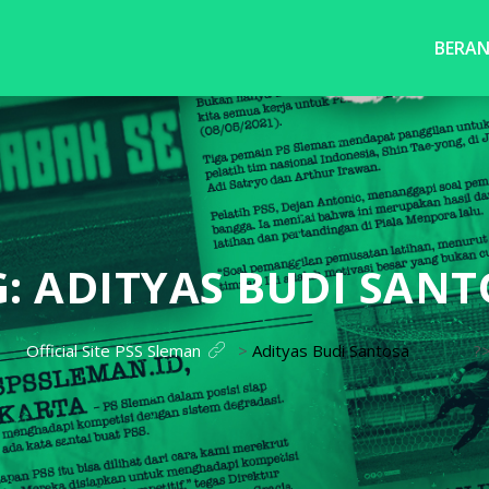
BERA
G:
ADITYAS BUDI SANT
Official Site PSS Sleman
>
Adityas Budi Santosa
?