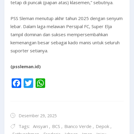
tetap di puncak (papan atas) klasemen,” sebutnya.
PSS Sleman menutup akhir tahun 2025 dengan senyum
lebar. Dalam laga melawan Persipal FC, Super Elja
tampil dominan dan sukses mempersembahkan
kemenangan besar sebagai kado manis untuk seluruh
suporter setianya.
(pssleman.id)
Facebook
Twitter
WhatsApp
Desember 29, 2025
Tags:
Ansyari
,
BCS
,
Bianco Verde
,
Depok
,