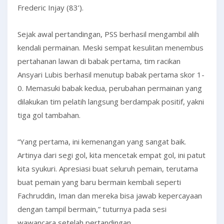
Frederic Injay (83’).
Sejak awal pertandingan, PSS berhasil mengambil alih
kendali permainan. Meski sempat kesulitan menembus
pertahanan lawan di babak pertama, tim racikan
Ansyari Lubis berhasil menutup babak pertama skor 1-
0. Memasuki babak kedua, perubahan permainan yang
dilakukan tim pelatih langsung berdampak positif, yakni
tiga gol tambahan.
“Yang pertama, ini kemenangan yang sangat baik.
Artinya dari segi gol, kita mencetak empat gol, ini patut
kita syukuri. Apresiasi buat seluruh pemain, terutama
buat pemain yang baru bermain kembali seperti
Fachruddin, Iman dan mereka bisa jawab kepercayaan
dengan tampil bermain,” tuturnya pada sesi
wawancara setelah pertandingan.