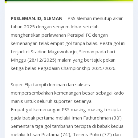
PSSLEMAN.ID, SLEMAN
– PSS Sleman menutup akhir
tahun 2025 dengan senyum lebar setelah
menghentikan perlawanan Persipal FC dengan
kemenangan telak empat gol tanpa balas. Pesta gol ini
terjadi di Stadion Maguwoharjo, Sleman pada hari
Minggu (28/12/2025) malam yang bertajuk pekan
ketiga belas Pegadaian Championship 2025/2026.
Super Elja tampil dominan dan sukses
mempersembahkan kemenangan besar sebagai kado
manis untuk seluruh suporter setianya.
Empat gol kemenangan PSS masing-masing tercipta
pada babak pertama melalui Iman Fathurohman (38’).
Sementara tiga gol tambahan tercipta di babak kedua
melalui Ichsan Pratama (74’), Terens Puhiri (77’) dan