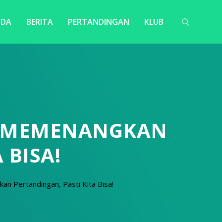
NDA
BERITA
PERTANDINGAN
KLUB
I MEMENANGKAN
 BISA!
n Pertandingan, Pasti Kita Bisa!