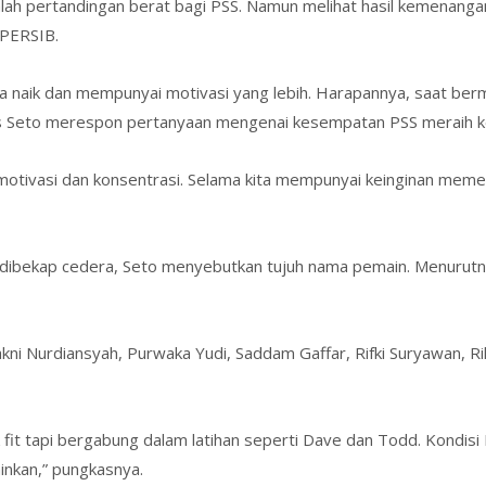
ah pertandingan berat bagi PSS. Namun melihat hasil kemenangan
 PERSIB.
 naik dan mempunyai motivasi yang lebih. Harapannya, saat be
gas Seto merespon pertanyaan mengenai kesempatan PSS meraih 
ivasi dan konsentrasi. Selama kita mempunyai keinginan memenan
dibekap cedera, Seto menyebutkan tujuh nama pemain. Menurutnya
ni Nurdiansyah, Purwaka Yudi, Saddam Gaffar, Rifki Suryawan, R
fit tapi bergabung dalam latihan seperti Dave dan Todd. Kondisi 
ainkan,” pungkasnya.