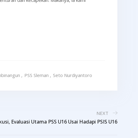
nturan dan kecapekan. Makanya, ia kami
binangun
,
PSS Sleman
,
Seto Nurdiyantoro
NEXT
usi, Evaluasi Utama PSS U16 Usai Hadapi PSIS U16