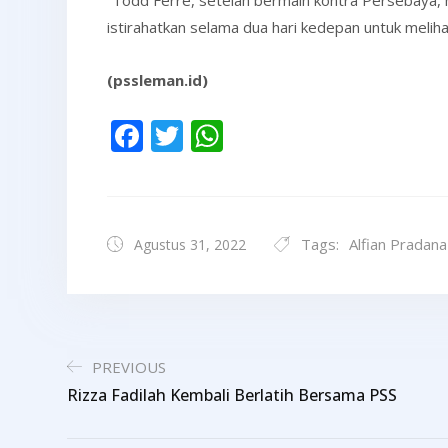
“Todd Ferre, setelah bermain kontra Persebaya, 
istirahatkan selama dua hari kedepan untuk melih
(pssleman.id)
Facebook
Twitter
WhatsApp
Tags:
Alfian Pradana
Agustus 31, 2022
PREVIOUS
Rizza Fadilah Kembali Berlatih Bersama PSS