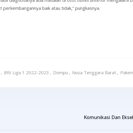
hasil diagnosanya ada masalah di otot
tibiles anterior
mengalami be
at perkembangannya baik atau tidak,” pungkasnya.
,
BRI Liga 1 2022-2023
,
Dompu
,
Nusa Tenggara Barat
,
Pakem
Komunikasi Dan Eksek