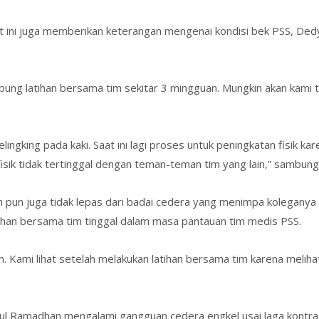
at ini juga memberikan keterangan mengenai kondisi bek PSS, D
ung latihan bersama tim sekitar 3 mingguan. Mungkin akan kami te
ingking pada kaki. Saat ini lagi proses untuk peningkatan fisik kare
 fisik tidak tertinggal dengan teman-teman tim yang lain,” sambung
n juga tidak lepas dari badai cedera yang menimpa koleganya di
ihan bersama tim tinggal dalam masa pantauan tim medis PSS.
im. Kami lihat setelah melakukan latihan bersama tim karena melih
ul Ramadhan mengalami gangguan cedera engkel usai laga kontra 