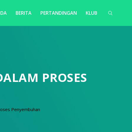
NDA
BERITA
PERTANDINGAN
KLUB
DALAM PROSES
roses Penyembuhan