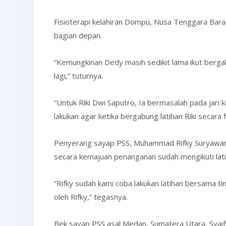
Fisioterapi kelahiran Dompu, Nusa Tenggara Bar
bagian depan.
“Kemungkinan Dedy masih sedikit lama ikut bergab
lagi,” tuturnya.
“Untuk Riki Dwi Saputro, Ia bermasalah pada jari kel
lakukan agar ketika bergabung latihan Riki secara
Penyerang sayap PSS, Muhammad Rifky Suryawan pu
secara kemajuan penanganan sudah mengikuti lat
“Rifky sudah kami coba lakukan latihan bersama t
oleh Rifky,” tegasnya.
Bek sayap PSS asal Medan, Sumatera Utara, Syaif