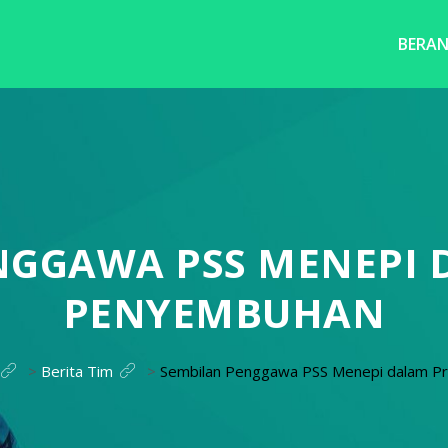
BERA
NGGAWA PSS MENEPI 
PENYEMBUHAN
>
Berita Tim
>
Sembilan Penggawa PSS Menepi dalam P