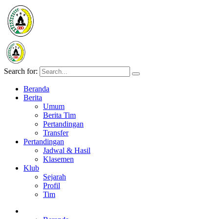
Search for:
Beranda
Berita
Umum
Berita Tim
Pertandingan
Transfer
Pertandingan
Jadwal & Hasil
Klasemen
Klub
Sejarah
Profil
Tim