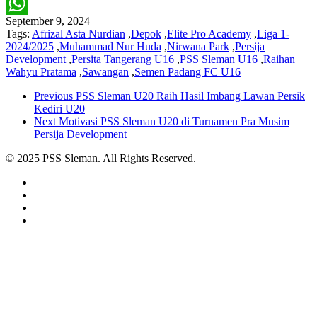
Twitter
September 9, 2024
WhatsApp
Tags:
Afrizal Asta Nurdian
,
Depok
,
Elite Pro Academy
,
Liga 1-
2024/2025
,
Muhammad Nur Huda
,
Nirwana Park
,
Persija
Development
,
Persita Tangerang U16
,
PSS Sleman U16
,
Raihan
Wahyu Pratama
,
Sawangan
,
Semen Padang FC U16
Previous
PSS Sleman U20 Raih Hasil Imbang Lawan Persik
Kediri U20
Next
Motivasi PSS Sleman U20 di Turnamen Pra Musim
Persija Development
© 2025 PSS Sleman. All Rights Reserved.