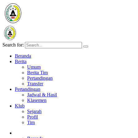
Search for:
Beranda
Berita
Umum
Berita Tim
Pertandingan
Transfer
Pertandingan
Jadwal & Hasil
Klasemen
Klub
Sejarah
Profil
Tim