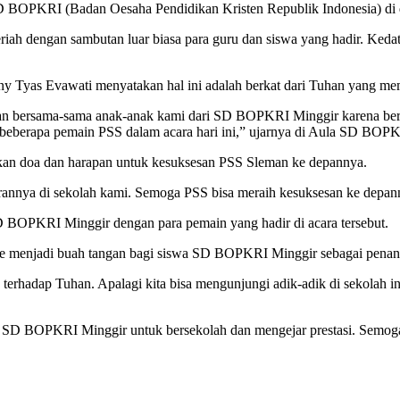
 BOPKRI (Badan Oesaha Pendidikan Kristen Republik Indonesia) di 
eriah dengan sambutan luar biasa para guru dan siswa yang hadir. Ke
 Tyas Evawati menyatakan hal ini adalah berkat dari Tuhan yang m
eman bersama-sama anak-anak kami dari SD BOPKRI Minggir karena ber
eberapa pemain PSS dalam acara hari ini,” ujarnya di Aula SD BOPKR
kan doa dan harapan untuk kesuksesan PSS Sleman ke depannya.
rannya di sekolah kami. Semoga PSS bisa meraih kesuksesan ke depanny
SD BOPKRI Minggir dengan para pemain yang hadir di acara tersebut.
 menjadi buah tangan bagi siswa SD BOPKRI Minggir sebagai penand
 terhadap Tuhan. Apalagi kita bisa mengunjungi adik-adik di sekolah in
SD BOPKRI Minggir untuk bersekolah dan mengejar prestasi. Semoga k